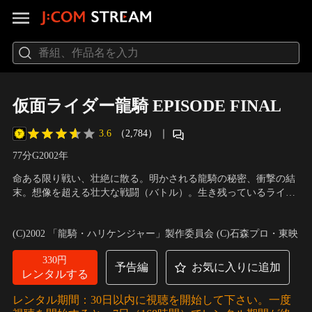
仮面ライダー龍騎 EPISODE FINAL
3.6
（2,784）
｜
77分
G
2002
年
命ある限り戦い、壮絶に散る。明かされる龍騎の秘密、衝撃の結
末。想像を超える壮大な戦闘（バトル）。生き残っているライダ
ーはわずか数人。あと3日のうちに闘いの決着を着けることが要
出演：須賀貴匡、松田悟志、杉山彩乃、加藤夏希、涼平（小田井
求される。13人の男女にライダーとして戦う力を与えた、その理
涼平）
／
監督：田崎竜太
(C)2002 「龍騎・ハリケンジャー」製作委員会 (C)石森プロ・東映
由そのものが、予めタイムリミットを生んでいたのだ。生き残れ
るのは、ただ一人…。
330円
予告編
お気に入りに追加
レンタルする
レンタル期間：30日以内に視聴を開始して下さい。一度