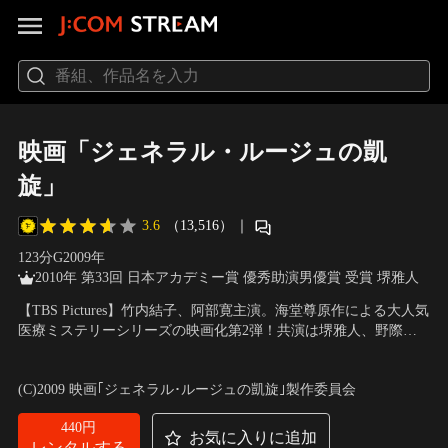
映画「ジェネラル・ルージュの凱
旋」
3.6
（13,516）
｜
123分
G
2009
年
2010年 第33回 日本アカデミー賞 優秀助演男優賞 受賞 堺雅人
【TBS Pictures】竹内結子、阿部寛主演。海堂尊原作による大人気
医療ミステリーシリーズの映画化第2弾！共演は堺雅人、野際陽
子、佐野史郎、玉山鉄二ほか。
出演：竹内結子、阿部寛、堺雅人、羽田美智子、山本太郎、高嶋
政伸、貫地谷しほり、佐野史郎、玉山鉄二、平泉成、國村隼 ほか
(C)2009 映画｢ジェネラル･ルージュの凱旋｣製作委員会
／
監督：中村義洋
440円
お気に入りに追加
レンタルする