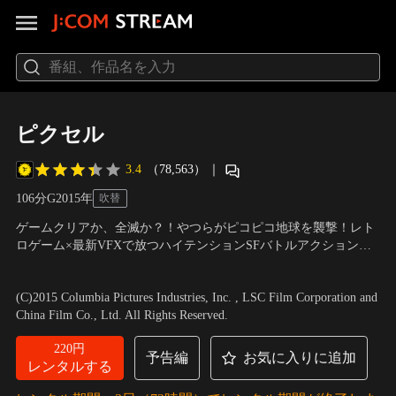
ピクセル
3.4
（78,563）
｜
106分
G
2015
年
吹替
ゲームクリアか、全滅か？！やつらがピコピコ地球を襲撃！レト
ロゲーム×最新VFXで放つハイテンションSFバトルアクション！
NASAが宇宙に向けて発信した「友好」のメッセージを、宇宙人
出演：アダム・サンドラー、ケヴィン・ジェームズ、ミシェル・
は人類からの宣戦布告と勘違い。ゲームキャラに姿を変え、地球
モナハン、ピーター・ディンクレイジ 他
／
監督・製作：クリス・
(C)2015 Columbia Pictures Industries, Inc. , LSC Film Corporation and
を侵略しはじめたのだ！この最大の危機を乗り越える為に選ばれ
コロンバス
China Film Co., Ltd. All Rights Reserved.
たのは、元ゲームオタク達だった！
220円
予告編
お気に入りに追加
レンタルする