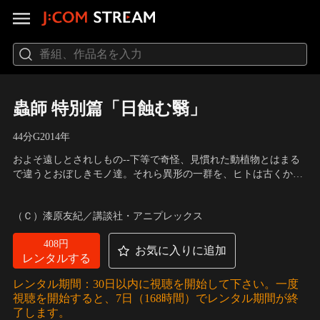
蟲師 特別篇「日蝕む翳」
44分
G
2014
年
およそ遠しとされしもの--下等で奇怪、見慣れた動植物とはまる
で違うとおぼしきモノ達。それら異形の一群を、ヒトは古くから
畏れを含み、いつしか総じて“蟲”と呼んだ。時に蟲はヒトに妖し
声の出演：中野裕斗（ギンコ）、土井美加（声）
き現象をもたらし、そしてヒトは初めてその幽玄なる存在を知
（Ｃ）漆原友紀／講談社・アニプレックス
る。ヒトと蟲との世を繋ぐ者--それが“蟲師”。すべての生命は、
他を脅かすために在るのではない…。
408円
お気に入りに追加
レンタルする
レンタル期間：30日以内に視聴を開始して下さい。一度
視聴を開始すると、7日（168時間）でレンタル期間が終
了します。