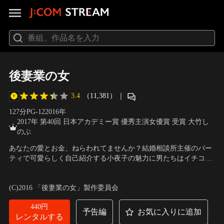
後妻業の女
3.4
（11,381）
｜
127分
PG-12
2016
年
2017年 第40回 日本アカデミー賞 優秀主演女優賞 受賞 大竹し
のぶ
あなたの愛とお金、ねらわれてませんか？結婚相談所主催のパー
ティで可愛らしく自己紹介する小夜子の魅力に男たちはイチコロ
である。耕造もその一人。二人は惹かれあい、結婚。幸せな夫婦
出演：大竹しのぶ、豊川悦司、尾野真千子、長谷川京子、水川あ
生活を送っていた、はずだった--。2年後耕造は亡くなり、葬式の
さみ、風間俊介 他
／
監督：鶴橋康夫
(C)2016 「後妻業の女」製作委員会
場で耕造の娘・朋美と尚子は、小夜子から遺言公正証書を突き付
けられ、小夜子が全財産を相続する事実を言い渡される…。
440円
予告編
お気に入りに追加
レンタルする