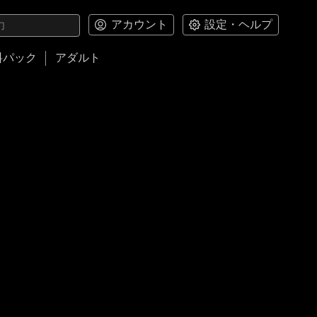
アカウント
設定・ヘルプ
料パック
アダルト