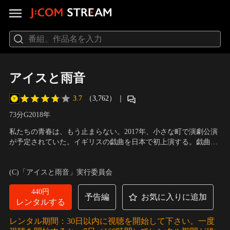
アイスと雨音
3.7
（3,762）
｜
73分
G
2018
年
私たちの青春は、もう止まらない。2017年、小さな町で演劇公演
が予定されていた。イギリスの戯曲を日本で初上演する。戯曲
は、世界の演劇シーンで注目を集めるイギリスの劇作家Simon
出演：森田想、田中怜子、田中偉登、青木柚、紅甘、戸塚丈太
Stephensの「MORNING」。親友が町を出ていくことをきっかけ
郎、門井一将、若杉実森、利重剛、MOROHA
／
監督：松居大悟
(C)「アイスと雨音」実行委員会
に、鬱屈からの夜明けを描いた物語。オーディションで選ばれ、
初舞台に意気込む少年少女たち。
440円
予告編
お気に入りに追加
レンタルする
レンタル期間：30日以内に視聴を開始して下さい。一度