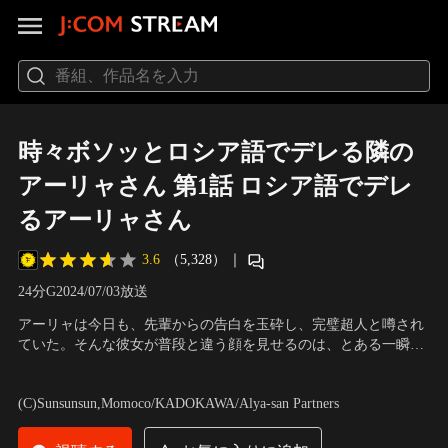
時々ボソッとロシア語でデレる隣の
アーリャさん 第1話 ロシア語でデレ
るアーリャさん
3.6
（5,328）
｜
24分
G
2024/07/03放送
アーリャは今日も、先輩からの告白を玉砕し、完璧超人と噂され
ていた。そんな彼女が普段と違う顔を見せるのは、とある一瞬、
隣の席でだらけている政近に対してだけ。授業中に居眠りをして
声の出演：天崎滉平（久世政近）、上坂すみれ（アリサ・ミハイ
いたり、休み時間に禁止されているスマホを使ってソシャゲをし
ロヴナ・九条）、丸岡和佳奈（周防有希） 他
(C)Sunsunsun,Momoco/KADOKAWA/Alya-san Partners
ていたり。そんな政近に日本語では注意しながらも、時々ボソッ
とロシア語で…。