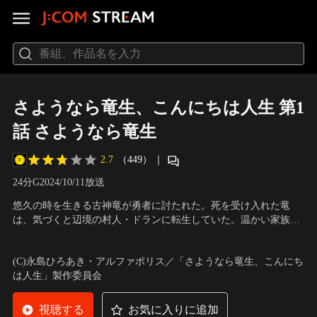
さようなら竜生、こんにちは人生 第1
話 さようなら竜生
2.7
（449）
｜
24分
G
2024/10/11放送
悠久の時を生きる古神竜が勇者に討たれた。死を受け入れた竜
は、気づくと辺境の村人・ドランに転生していた。温かい家族と
村人に囲まれながら平穏な日々を生きるドラン。ある時、村と交
声の出演：武内駿輔（ドラン）、関根 瞳（セリナ）、大橋彩香
流のあったリザードたちが集落の沼から姿を消した。異変の理由
（クリスティーナ）、佐々木未来（ディアドラ）
(C)永島ひろあき・アルファポリス／「さようなら竜生、こんにち
を探るためにドランが沼の調査へ向かった先で出会ったのは、ラ
は人生」製作委員会
ミアの少女・セリナであった。
視聴する
お気に入りに追加