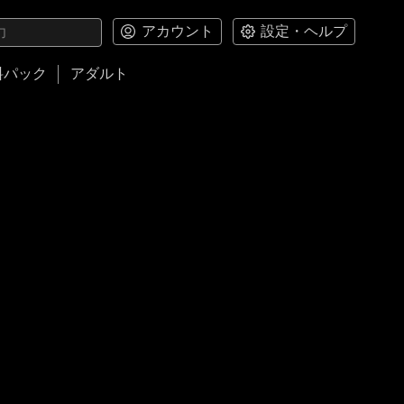
アカウント
設定・ヘルプ
料パック
アダルト