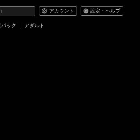
アカウント
設定・ヘルプ
料パック
アダルト