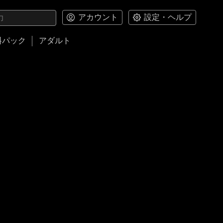
アカウント
設定・ヘルプ
料パック
アダルト