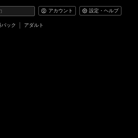
アカウント
設定・ヘルプ
料パック
アダルト