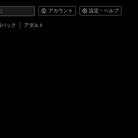
アカウント
設定・ヘルプ
料パック
アダルト