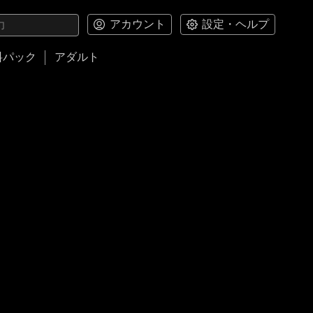
アカウント
設定・ヘルプ
料パック
アダルト