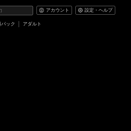
アカウント
設定・ヘルプ
料パック
アダルト