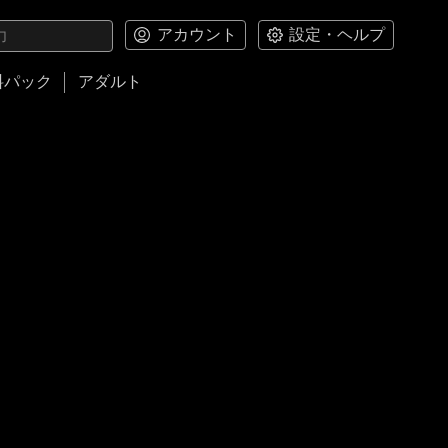
アカウント
設定・ヘルプ
料パック
アダルト