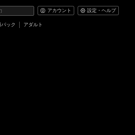
アカウント
設定・ヘルプ
料パック
アダルト