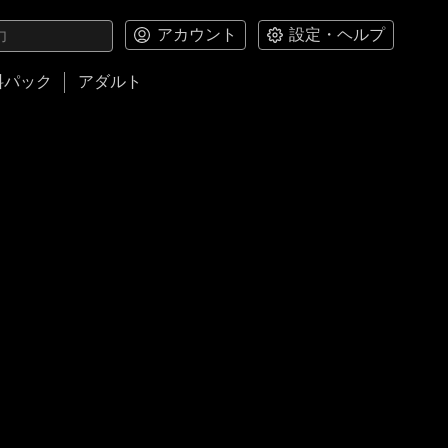
アカウント
設定・ヘルプ
料パック
アダルト