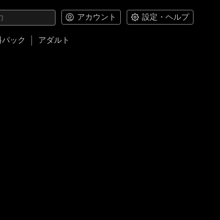
アカウント
設定・ヘルプ
料パック
アダルト