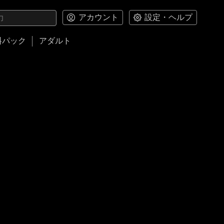
アカウント
設定・ヘルプ
料パック
アダルト