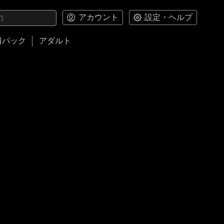
アカウント
設定・ヘルプ
料パック
アダルト