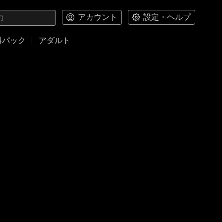
アカウント
設定・ヘルプ
料パック
アダルト