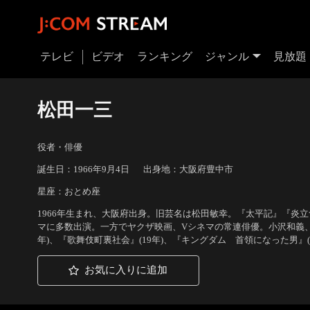
テレビ
ビデオ
ランキング
ジャンル
見放題
松田一三
役者・俳優
誕生日：1966年9月4日
出身地：大阪府豊中市
星座：おとめ座
1966年生まれ、大阪府出身。旧芸名は松田敏幸。『太平記』『炎
マに多数出演。一方でヤクザ映画、Vシネマの常連俳優。小沢和義、
年)、『歌舞伎町裏社会』(19年)、『キングダム 首領になった男』(
お気に入りに追加