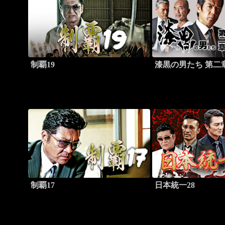
制覇19
漆黒の男たち 第二
制覇17
日本統一28