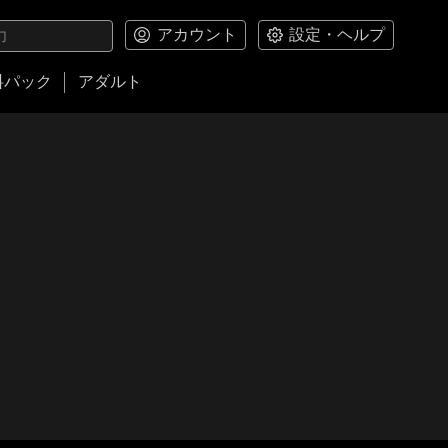
アカウント
設定・ヘルプ
料パック
アダルト