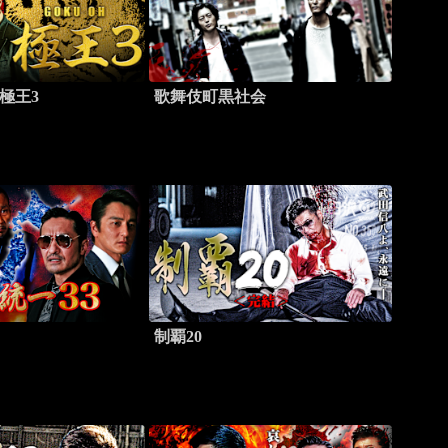
 極王3
歌舞伎町黒社会
制覇20