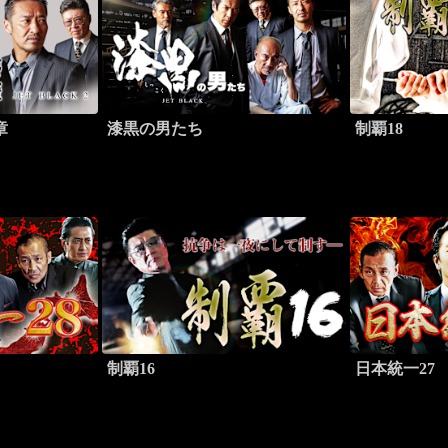
章
漆黒の男たち
制覇18
制覇16
日本統一27