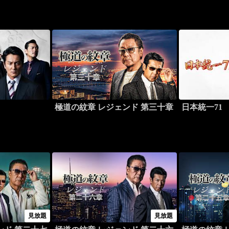
極道の紋章 レジェンド 第三十章
日本統一71
見放題
見放題