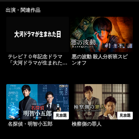
出演・関連作品
テレビ７０年記念ドラマ
悪の波動 殺人分析班スピ
「大河ドラマが生まれた
ンオフ
日」
見放題
見放題
名探偵・明智小五郎
検察側の罪人