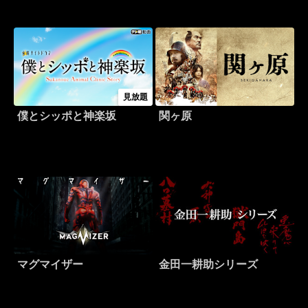
見放題
僕とシッポと神楽坂
関ヶ原
マグマイザー
金田一耕助シリーズ