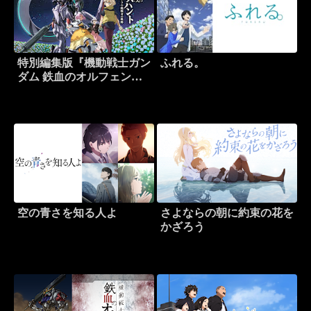
特別編集版『機動戦士ガン
ふれる。
ダム 鉄血のオルフェンズ
ウルズハント -小さな挑戦
者の軌跡-』
空の青さを知る人よ
さよならの朝に約束の花を
かざろう