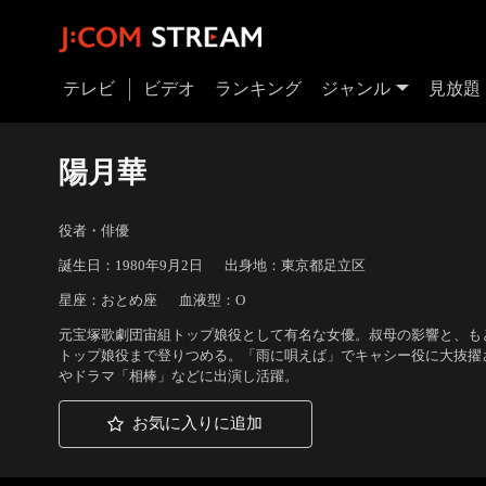
テレビ
ビデオ
ランキング
ジャンル
見放題
陽月華
役者・俳優
誕生日：1980年9月2日
出身地：東京都足立区
星座：おとめ座
血液型：O
元宝塚歌劇団宙組トップ娘役として有名な女優。叔母の影響と、も
トップ娘役まで登りつめる。「雨に唄えば」でキャシー役に大抜擢され
やドラマ「相棒」などに出演し活躍。
お気に入りに追加