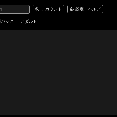
アカウント
設定・ヘルプ
料パック
アダルト