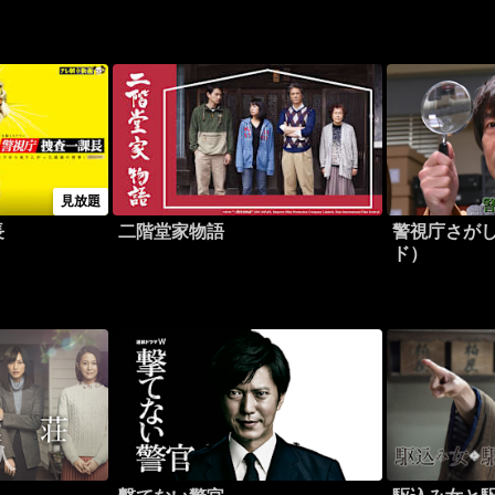
見放題
長
二階堂家物語
警視庁さが
ド）