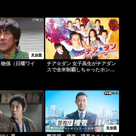
見放題
し物係（日曜ワイ
チア☆ダン 女子高生がチアダン
スで全米制覇しちゃったホント
の話
見放題