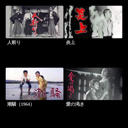
人斬り
炎上
潮騒（1964）
愛の渇き