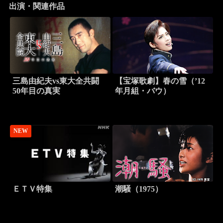
出演・関連作品
三島由紀夫vs東大全共闘
【宝塚歌劇】春の雪（’12
50年目の真実
年月組・バウ）
NEW
ＥＴＶ特集
潮騒（1975）