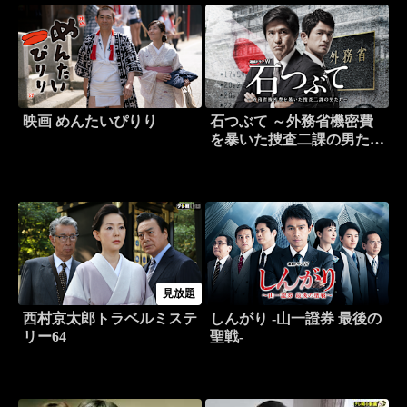
映画 めんたいぴりり
石つぶて ～外務省機密費
を暴いた捜査二課の男たち
～
見放題
西村京太郎トラベルミステ
しんがり -山一證券 最後の
リー64
聖戦-