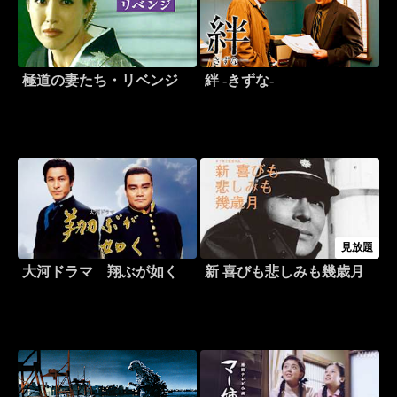
極道の妻たち・リベンジ
絆 -きずな-
見放題
大河ドラマ 翔ぶが如く
新 喜びも悲しみも幾歳月