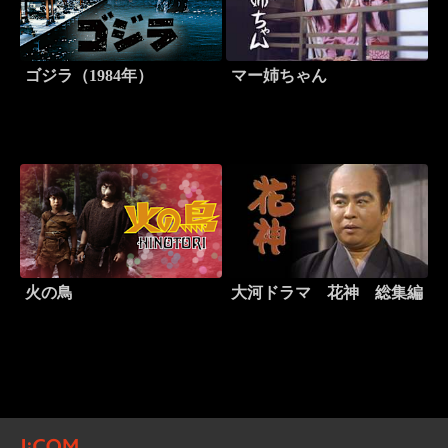
ゴジラ（1984年）
マー姉ちゃん
火の鳥
大河ドラマ 花神 総集編