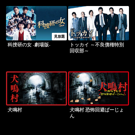
見放題
科捜研の女 -劇場版-
トッカイ ～不良債権特別
回収部～
犬鳴村
犬鳴村 恐怖回避ばーじょ
ん