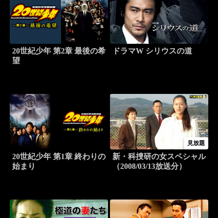
20世紀少年 第2章 最後の希
ドラマW シリウスの道
望
見放題
20世紀少年 第1章 終わりの
新・科捜研の女スペシャル
始まり
（2008/03/13放送分）