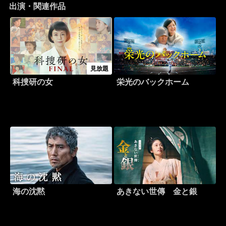
出演・関連作品
見放題
科捜研の女
栄光のバックホーム
海の沈黙
あきない世傳 金と銀