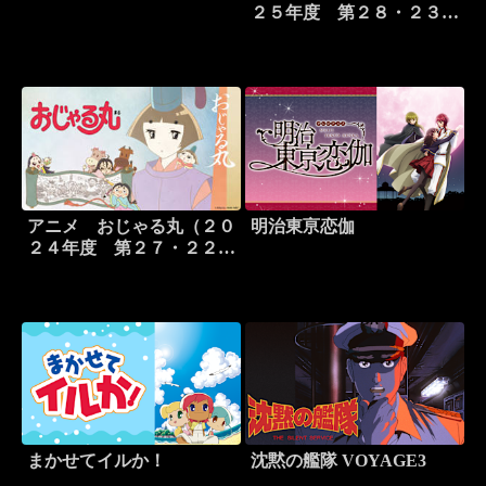
２５年度 第２８・２３シ
リーズより）
アニメ おじゃる丸（２０
明治東亰恋伽
２４年度 第２７・２２シ
リーズより）
まかせてイルか！
沈黙の艦隊 VOYAGE3