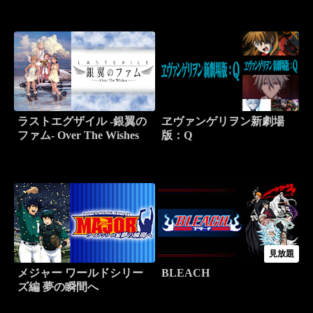
ラストエグザイル -銀翼の
ヱヴァンゲリヲン新劇場
ファム- Over The Wishes
版：Q
見放題
メジャー ワールドシリー
BLEACH
ズ編 夢の瞬間へ