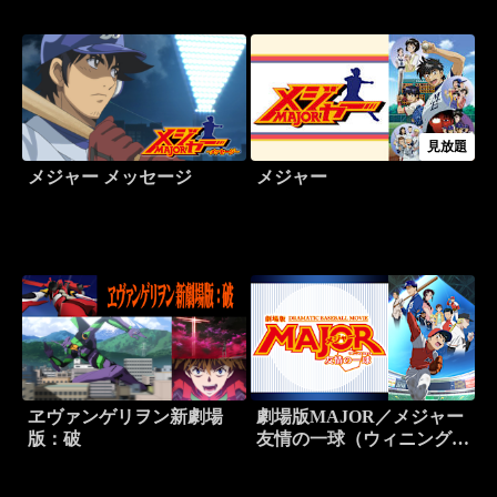
見放題
メジャー メッセージ
メジャー
ヱヴァンゲリヲン新劇場
劇場版MAJOR／メジャー
版：破
友情の一球（ウィニングシ
ョット）