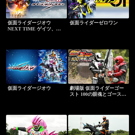
仮面ライダージオウ
仮面ライダーゼロワン
NEXT TIME ゲイツ、マ
ジェスティ
仮面ライダージオウ
劇場版 仮面ライダーゴー
スト 100の眼魂とゴースト
運命の瞬間