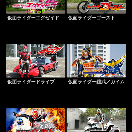
仮面ライダーエグゼイド
仮面ライダーゴースト
仮面ライダードライブ
仮面ライダー鎧武／ガイム