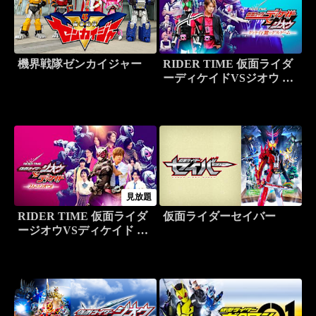
機界戦隊ゼンカイジャー
RIDER TIME 仮面ライダ
ーディケイドVSジオウ デ
ィケイド館のデス・ゲーム
見放題
RIDER TIME 仮面ライダ
仮面ライダーセイバー
ージオウVSディケイド 7
人のジオウ！