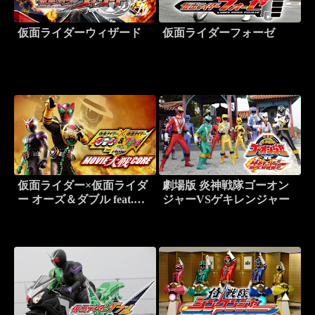
仮面ライダーウィザード
仮面ライダーフォーゼ
仮面ライダー×仮面ライダ
劇場版 炎神戦隊ゴーオン
ー オーズ＆ダブル feat.ス
ジャーVSゲキレンジャー
カル MOVIE大戦CORE