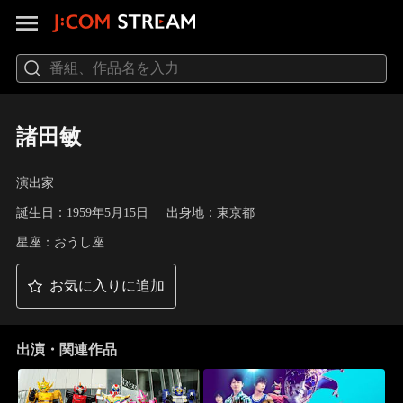
諸田敏
演出家
誕生日：1959年5月15日
出身地：東京都
星座：おうし座
お気に入りに追加
出演・関連作品