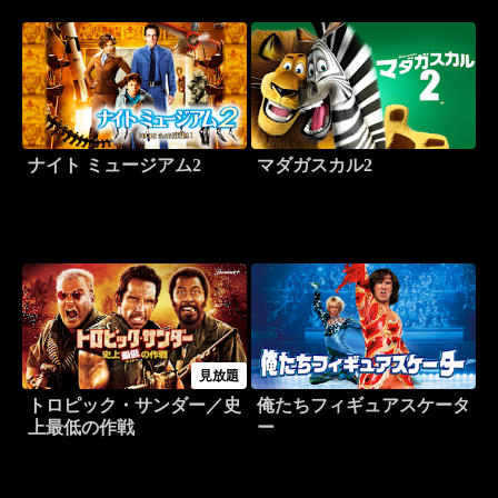
ナイト ミュージアム2
マダガスカル2
見放題
トロピック・サンダー／史
俺たちフィギュアスケータ
上最低の作戦
ー