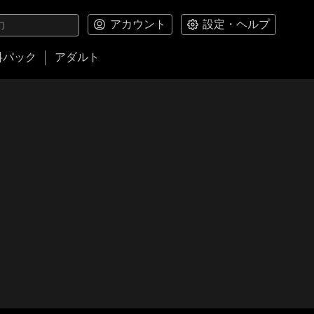
アカウント
設定・ヘルプ
料パック
アダルト