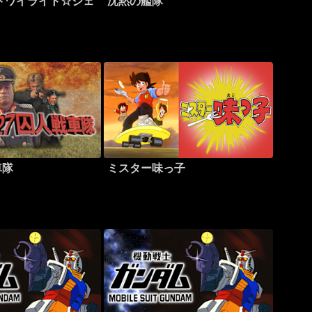
トワイライト☆ジェ
沈黙の艦隊
車隊
ミスター味っ子