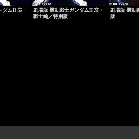
ダムII 哀・
劇場版 機動戦士ガンダムII 哀・
劇場版 機動
戦士編／特別版
版