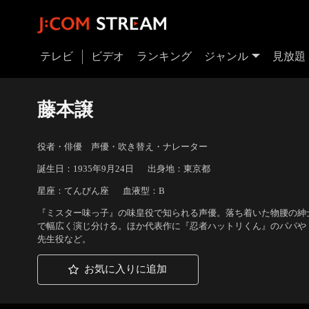
テレビ
ビデオ
ランキング
ジャンル
見放題
藤本譲
役者・俳優 声優・吹き替え・ナレーター
誕生日：1935年9月24日
出身地：東京都
星座：てんびん座
血液型：B
『ミスター味っ子』の味皇役で知られる声優。落ち着いた物腰の紳
で幅広く演じ分ける。ほか代表作に『忍者ハットリくん』のパパや
先生役など。
お気に入りに追加