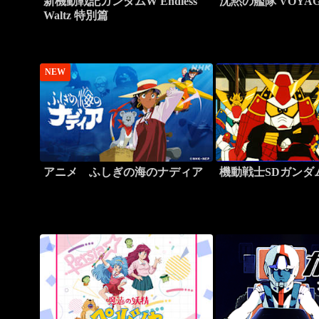
新機動戦記ガンダムW Endless
沈黙の艦隊 VOYAG
Waltz 特別篇
NEW
アニメ ふしぎの海のナディア
機動戦士SDガンダム