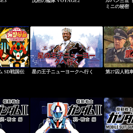
E3
沈黙の艦隊 VOYAGE2
ルパン三世 
ミニの秘密
 SD戦国伝
星の王子ニューヨークへ行く
第27囚人戦