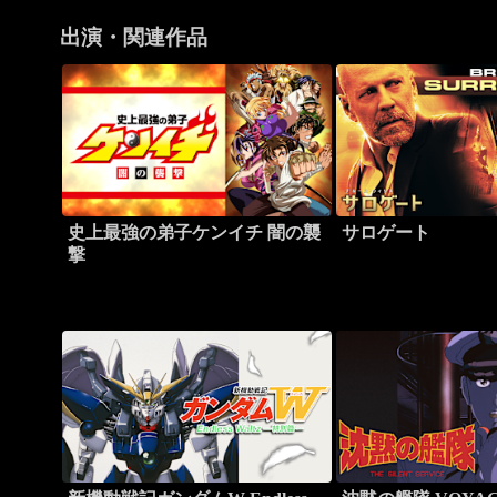
出演・関連作品
史上最強の弟子ケンイチ 闇の襲
サロゲート
撃