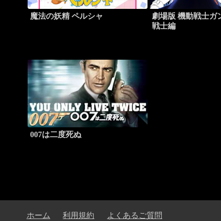
魔法の妖精 ペルシャ
劇場版 機動戦士ガン
戦士編
007は二度死ぬ
ホーム
利用規約
よくあるご質問