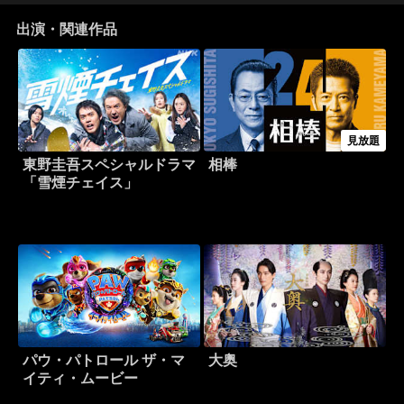
出演・関連作品
見放題
東野圭吾スペシャルドラマ
相棒
「雪煙チェイス」
パウ・パトロール ザ・マ
大奥
イティ・ムービー