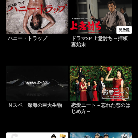
見放題
ハニー・トラップ
ドラマSP 上意討ち～拝領
妻始末
Ｎスペ 深海の巨大生物
恋愛ニート～忘れた恋のは
じめ方～