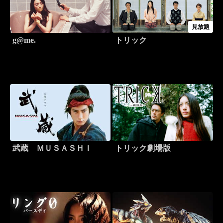
見放題
g@me.
トリック
武蔵 ＭＵＳＡＳＨＩ
トリック劇場版