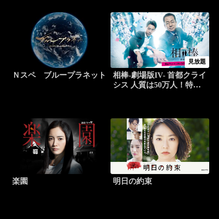
見放題
Ｎスペ ブループラネット
相棒-劇場版IV- 首都クライ
シス 人質は50万人！特命
係 最後の決断
楽園
明日の約束