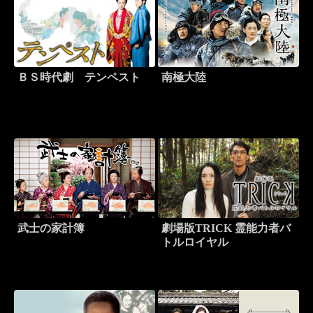
ＢＳ時代劇 テンペスト
南極大陸
武士の家計簿
劇場版TRICK 霊能力者バ
トルロイヤル