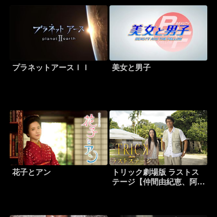
プラネットアースＩＩ
美女と男子
花子とアン
トリック劇場版 ラストス
テージ【仲間由紀恵、阿部
寛×堤幸彦監督】