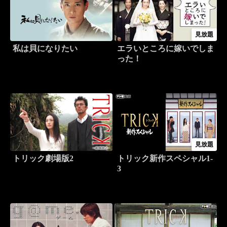
見放題
私は貝になりたい
エラいところに嫁いでしま
った！
見放題
トリック劇場版2
トリック新作スペシャル1-
3