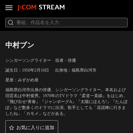
中村ブン
シンガーソングライター 役者・俳優
誕生日：1950年2月10日
出身地：福島県白河市
星座：みずがめ座
福島県白河市出身の俳優、シンガーソングライター。本名および
旧芸名は中村俊男。1970年のTVドラマ『柔道一直線』をはじめ、
『飛び出せ!青春』『ジャンボーグA』『太陽にほえろ!』『たんぽ
ぽ』など数多くのドラマに出演。歌手としても「花泥棒に行きま
したね」「カモメ」などがある。
お気に入りに追加