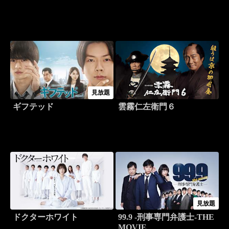
見放題
ギフテッド
雲霧仁左衛門６
見放題
ドクターホワイト
99.9 -刑事専門弁護士-THE
MOVIE