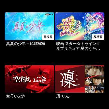
見放題
見放題
真夏の少年～19452020
映画 スター☆トゥインク
ルプリキュア 星のうたに
想いをこめて
空母いぶき
凜-りん-