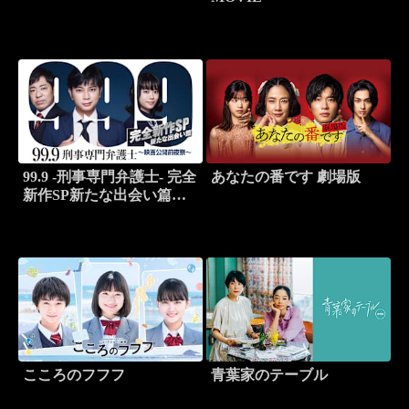
99.9 -刑事専門弁護士- 完全
あなたの番です 劇場版
新作SP新たな出会い篇～
映画公開前夜祭～
こころのフフフ
青葉家のテーブル