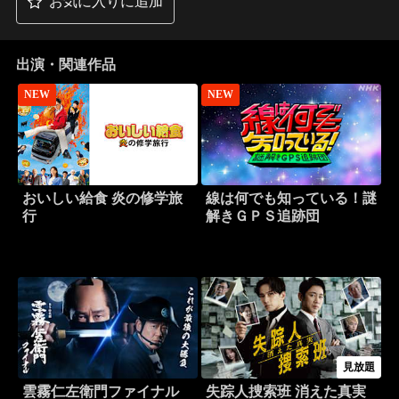
お気に入りに追加
出演・関連作品
NEW
NEW
おいしい給食 炎の修学旅
線は何でも知っている！謎
行
解きＧＰＳ追跡団
見放題
雲霧仁左衛門ファイナル
失踪人捜索班 消えた真実