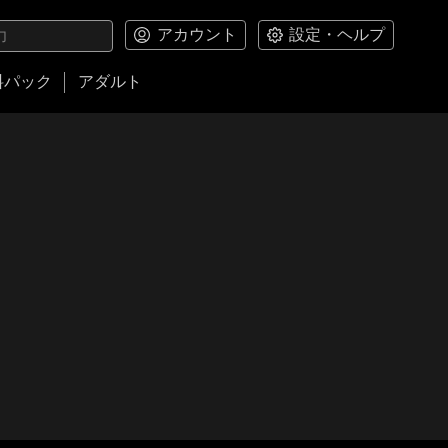
アカウント
設定・ヘルプ
料パック
アダルト