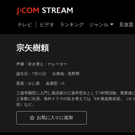
テレビ
ビデオ
ランキング
ジャンル
見放題
宗矢樹頼
声優・吹き替え・ナレーター
誕生日：7月11日
出身地：長野県
星座：かに座
血液型：O
三遊亭圓窓に入門し落語家の三遊亭窓矢として5年間活動。廃業後に声
ど多数に出演。海外ドラマの吹き替えでは『ER 救急救命室』（ホ
役）など。
お気に入りに追加