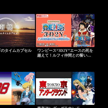
下のタイムカプセル
ワンピース“3D2Y”エースの死を
越えて！ルフィ仲間との誓い
【FOD】