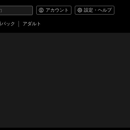
アカウント
設定・ヘルプ
料パック
アダルト