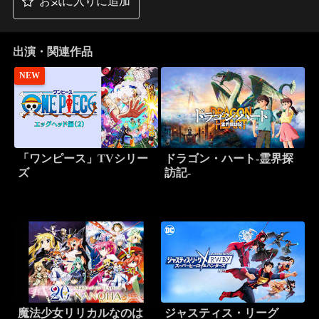
お気に入りに追加
出演・関連作品
NEW
「ワンピース」TVシリー
ドラゴン・ハート-霊界探
ズ
訪記-
魔法少女リリカルなのは
ジャスティス・リーグ