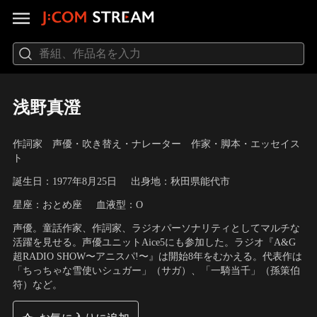
浅野真澄
作詞家 声優・吹き替え・ナレーター 作家・脚本・エッセイス
ト
誕生日：1977年8月25日
出身地：秋田県能代市
星座：おとめ座
血液型：O
声優。童話作家、作詞家、ラジオパーソナリティとしてマルチな
活躍を見せる。声優ユニットAice5にも参加した。ラジオ『A&G
超RADIO SHOW〜アニスパ!〜』は開始8年をむかえる。代表作は
「ちっちゃな雪使いシュガー」（サガ）、「一騎当千」（孫策伯
符）など。