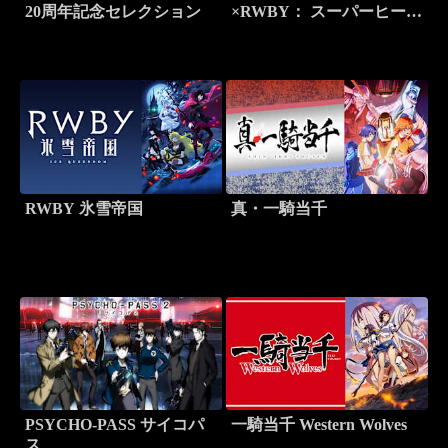
20周年記念セレクション
×RWBY： スーパーヒーロ
ー＆ハンターズ Part 1
RWBY 氷雪帝国
真・一騎当千
PSYCHO-PASS サイコパ
一騎当千 Western Wolves
ス