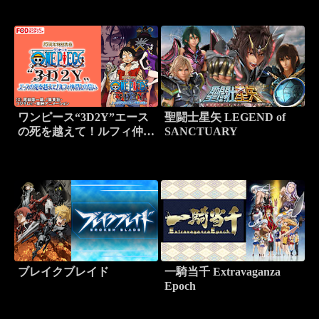
ワンピース“3D2Y”エース
聖闘士星矢 LEGEND of
の死を越えて！ルフィ仲間
SANCTUARY
との誓い【FOD】
ブレイクブレイド
一騎当千 Extravaganza
Epoch