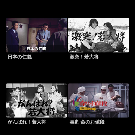
日本の仁義
激突！若大将
がんばれ！若大将
喜劇 命のお値段