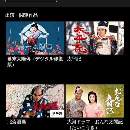
出演・関連作品
幕末太陽傳（デジタル修復
太平記
版）
見放題
北斎漫画
大河ドラマ おんな太閤記
（たいこうき）