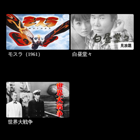
見放題
モスラ（1961）
白昼堂々
世界大戦争