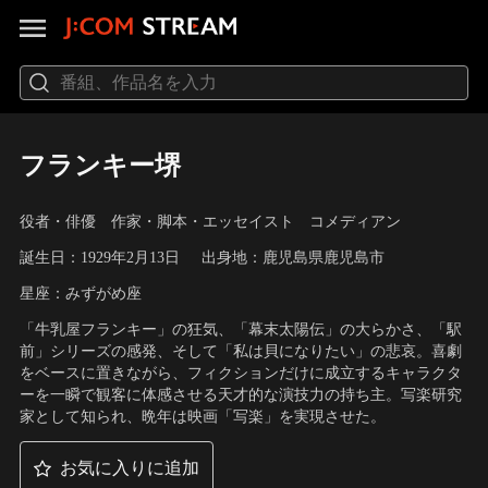
フランキー堺
役者・俳優 作家・脚本・エッセイスト コメディアン
誕生日：1929年2月13日
出身地：鹿児島県鹿児島市
星座：みずがめ座
「牛乳屋フランキー」の狂気、「幕末太陽伝」の大らかさ、「駅
前」シリーズの感発、そして「私は貝になりたい」の悲哀。喜劇
をベースに置きながら、フィクションだけに成立するキャラクタ
ーを一瞬で観客に体感させる天才的な演技力の持ち主。写楽研究
家として知られ、晩年は映画「写楽」を実現させた。
お気に入りに追加