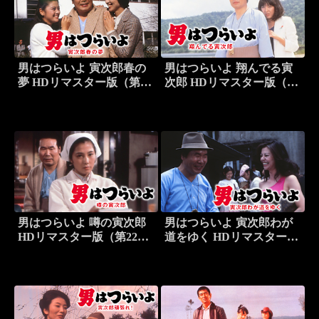
男はつらいよ 寅次郎春の
男はつらいよ 翔んでる寅
夢 HDリマスター版（第24
次郎 HDリマスター版（第
作）
23作）
男はつらいよ 噂の寅次郎
男はつらいよ 寅次郎わが
HDリマスター版（第22
道をゆく HDリマスター版
作）
（第21作）