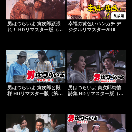
見放題
男はつらいよ 寅次郎頑張
幸福の黄色いハンカチ デ
れ！ HDリマスター版（第
ジタルリマスター2010
20作）
男はつらいよ 寅次郎と殿
男はつらいよ 寅次郎純情
様 HDリマスター版（第19
詩集 HDリマスター版（第
作）
18作）