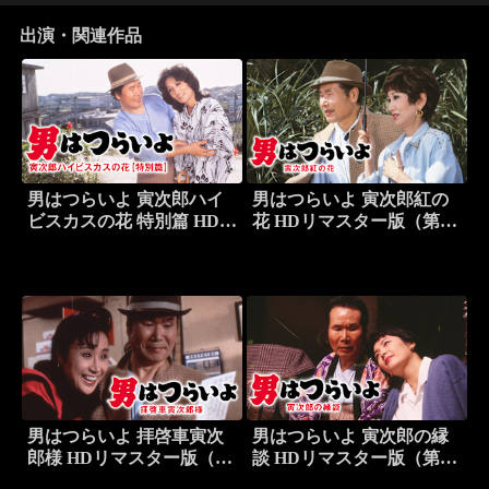
出演・関連作品
男はつらいよ 寅次郎ハイ
男はつらいよ 寅次郎紅の
ビスカスの花 特別篇 HDリ
花 HDリマスター版（第48
マスター版（第49作）
作）
男はつらいよ 拝啓車寅次
男はつらいよ 寅次郎の縁
郎様 HDリマスター版（第
談 HDリマスター版（第46
47作）
作）