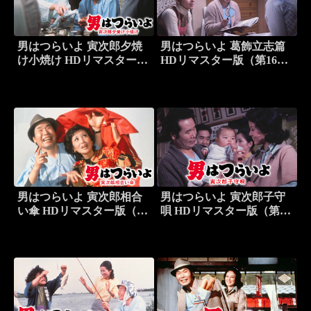
男はつらいよ 寅次郎夕焼
男はつらいよ 葛飾立志篇
け小焼け HDリマスター版
HDリマスター版（第16
（第17作）
作）
男はつらいよ 寅次郎相合
男はつらいよ 寅次郎子守
い傘 HDリマスター版（第
唄 HDリマスター版（第14
15作）
作）