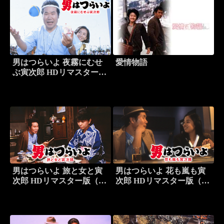
男はつらいよ 夜霧にむせ
愛情物語
ぶ寅次郎 HDリマスター版
（第33作）
男はつらいよ 旅と女と寅
男はつらいよ 花も嵐も寅
次郎 HDリマスター版（第
次郎 HDリマスター版（第
31作）
30作）