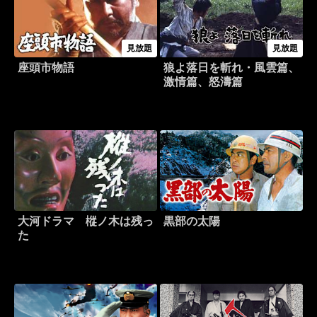
見放題
見放題
座頭市物語
狼よ落日を斬れ・風雲篇、
激情篇、怒濤篇
大河ドラマ 樅ノ木は残っ
黒部の太陽
た