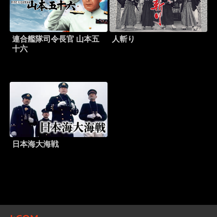
連合艦隊司令長官 山本五
人斬り
十六
日本海大海戦