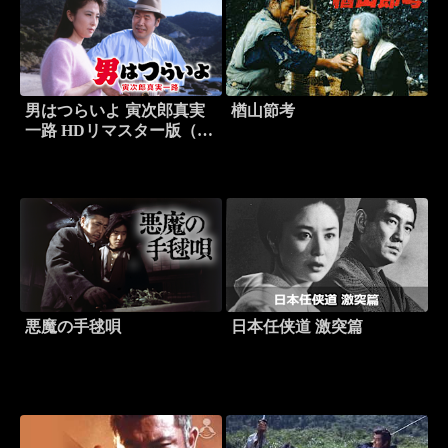
男はつらいよ 寅次郎真実
楢山節考
一路 HDリマスター版（第
34作）
悪魔の手毬唄
日本任侠道 激突篇