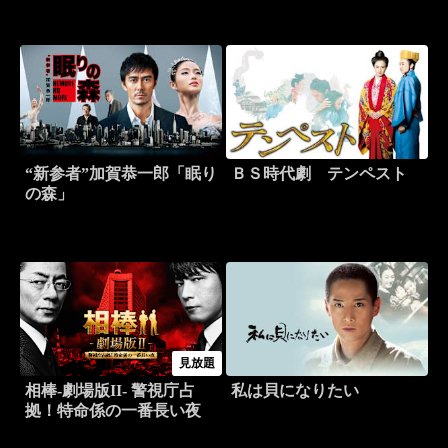
“新参者”加賀恭一郎「眠り
ＢＳ時代劇 テンペスト
の森」
見放題
相棒-劇場版II- 警視庁占
私は貝になりたい
拠！特命係の一番長い夜