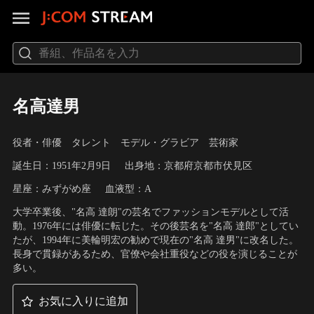
名高達男
役者・俳優 タレント モデル・グラビア 芸術家
誕生日：1951年2月9日
出身地：京都府京都市伏見区
星座：みずがめ座
血液型：A
大学卒業後、"名高 達朗"の芸名でファッションモデルとして活
動。1976年には俳優に転じた。その後芸名を"名高 達郎"としてい
たが、1994年に美輪明宏の勧めで現在の"名高 達男"に改名した。
長身で貫録があるため、官僚や会社重役などの役を演じることが
多い。
お気に入りに追加