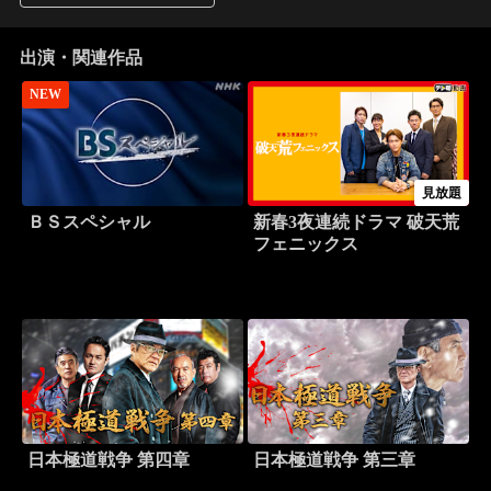
出演・関連作品
NEW
見放題
ＢＳスペシャル
新春3夜連続ドラマ 破天荒
フェニックス
日本極道戦争 第四章
日本極道戦争 第三章