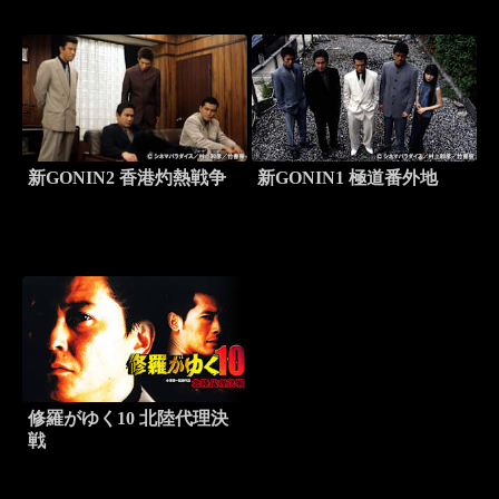
新GONIN2 香港灼熱戦争
新GONIN1 極道番外地
修羅がゆく10 北陸代理決
戦