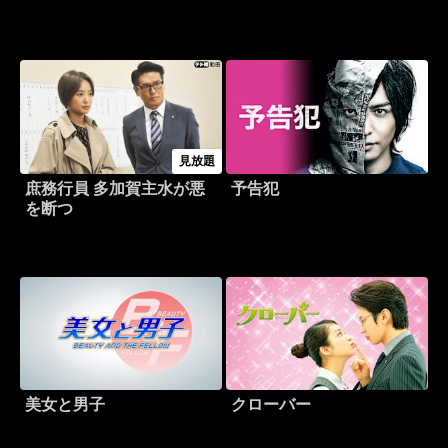
見放題
庶務行員 多加賀主水が悪
予告犯
を断つ
美女と男子
クローバー