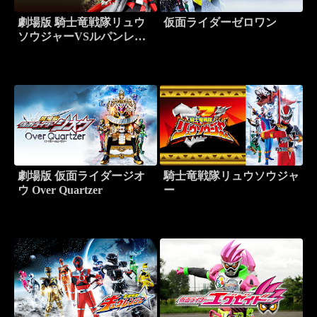
劇場版 騎士竜戦隊リュウ
仮面ライダーゼロワン
ソウジャーVSルパンレン
ジャーVSパトレンジャー
劇場版 仮面ライダージオ
騎士竜戦隊リュウソウジャ
ウ Over Quartzer
ー