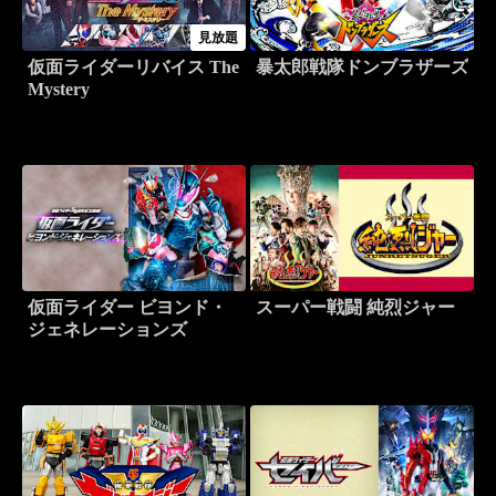
見放題
仮面ライダーリバイス The
暴太郎戦隊ドンブラザーズ
Mystery
仮面ライダー ビヨンド・
スーパー戦闘 純烈ジャー
ジェネレーションズ