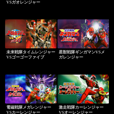
VSガオレンジャー
未来戦隊タイムレンジャー
星獣戦隊ギンガマンVSメ
VSゴーゴーファイブ
ガレンジャー
電磁戦隊メガレンジャー
激走戦隊カーレンジャー
VSカーレンジャー
VSオーレンジャー