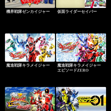
機界戦隊ゼンカイジャー
仮面ライダーセイバー
魔進戦隊キラメイジャー
魔進戦隊キラメイジャー
エピソードZERO