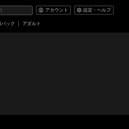
アカウント
設定・ヘルプ
料パック
アダルト