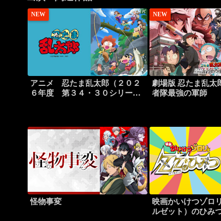
NEW
NEW
アニメ 忍たま乱太郎（２０２
劇場版 忍たま乱太
６年度 第３４・３０シリーズ
者隊最強の軍師
より）
怪物事変
映画かいけつゾロリ
ルゼット）のひみ