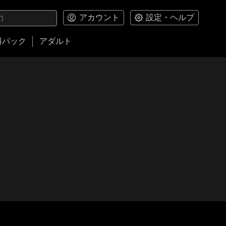
アカウント
設定・ヘルプ
料パック
アダルト