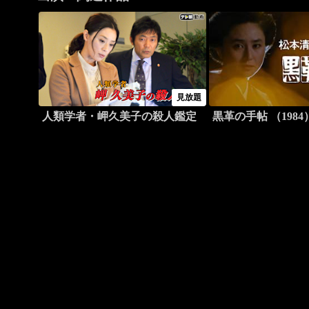
見放題
人類学者・岬久美子の殺人鑑定
黒革の手帖 （1984