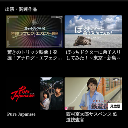
出演・関連作品
驚きのトリック映像！発
ぼっちドクターに弟子入り
掘！アナログ・エフェクト
してみた！～東京・新島～
遺産
見放題
Pure Japanese
西村京太郎サスペンス 鉄
道捜査官