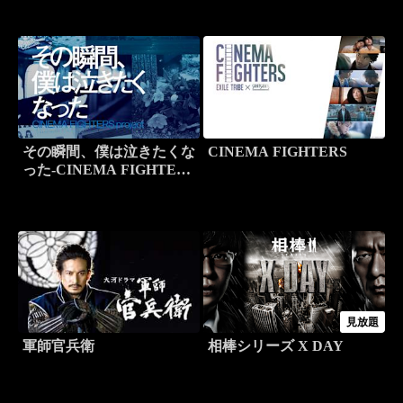
その瞬間、僕は泣きたくな
CINEMA FIGHTERS
った-CINEMA FIGHTERS
project-
見放題
軍師官兵衛
相棒シリーズ X DAY