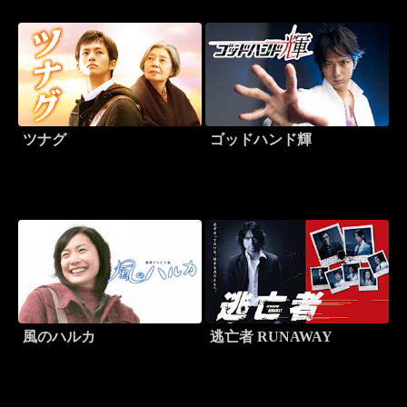
ツナグ
ゴッドハンド輝
風のハルカ
逃亡者 RUNAWAY