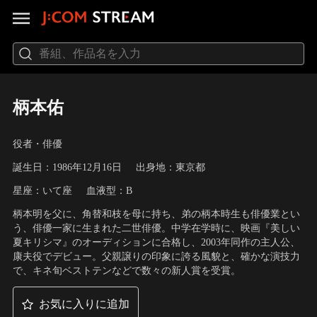
柄本佑
役者・俳優
誕生日：1986年12月16日
出身地：東京都
星座：いて座
血液型：B
柄本明を父に、角替和枝を母に持ち、弟の柄本時生も俳優業とい
う、俳優一家に生まれた二世俳優。中学在学時に、映画『美しい
夏キリシマ』のオーディションに合格し、2003年同作の主人公、
康夫役でデビュー。父親譲りの印象に誇る風貌と、確かな演技力
で、キネ旬ベストテンなどで数々の新人賞を受賞。
お気に入りに追加