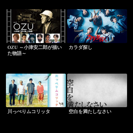
OZU ～小津安二郎が描い
カラダ探し
た物語～
川っぺりムコリッタ
空白を満たしなさい