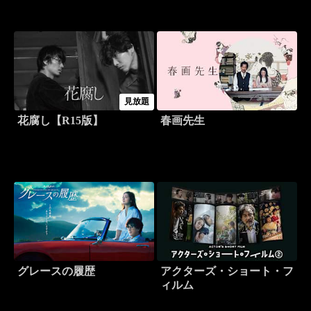
見放題
花腐し【R15版】
春画先生
グレースの履歴
アクターズ・ショート・フ
ィルム