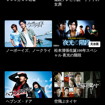
女房
見放題
ノーボーイズ、ノークライ
松本清張生誕100年スペシ
ャル 夜光の階段
ヘブンズ・ドア
空飛ぶタイヤ