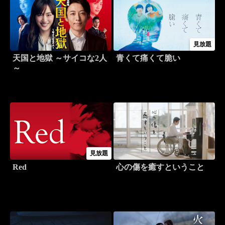
見放題
天国と地獄 ～サイコな2人
青くて痛くて脆い
～
見放題
Red
心の傷を癒すということ