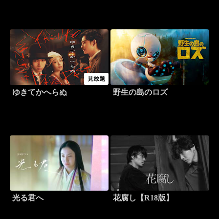
見放題
ゆきてかへらぬ
野生の島のロズ
光る君へ
花腐し【R18版】