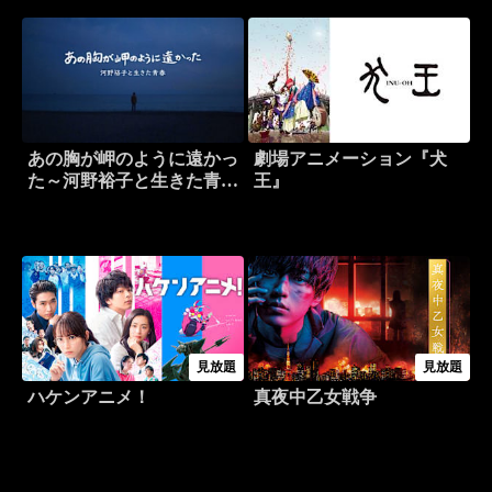
あの胸が岬のように遠かっ
劇場アニメーション『犬
た～河野裕子と生きた青春
王』
～
見放題
見放題
ハケンアニメ！
真夜中乙女戦争