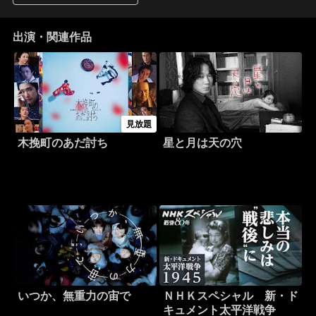
出演・関連作品
見放題
木挽町のあだ討ち
星と月は天の穴
いつか、無重力の宙で
ＮＨＫスペシャル 新・ド
キュメント太平洋戦争