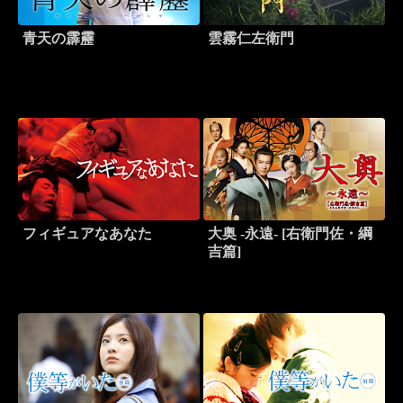
青天の霹靂
雲霧仁左衛門
フィギュアなあなた
大奥 -永遠- [右衛門佐・綱
吉篇]