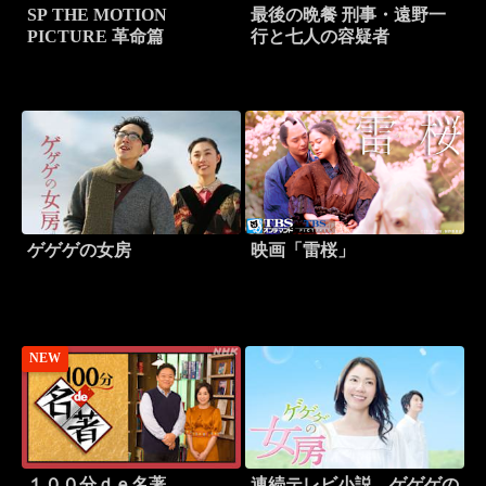
SP THE MOTION
最後の晩餐 刑事・遠野一
PICTURE 革命篇
行と七人の容疑者
ゲゲゲの女房
映画「雷桜」
NEW
１００分ｄｅ名著
連続テレビ小説 ゲゲゲの