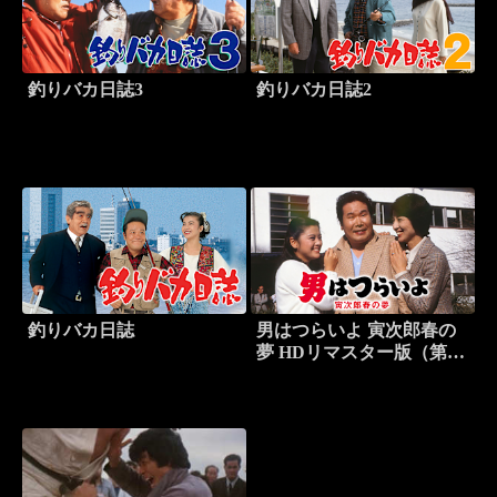
釣りバカ日誌3
釣りバカ日誌2
釣りバカ日誌
男はつらいよ 寅次郎春の
夢 HDリマスター版（第24
作）